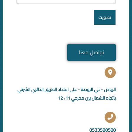
عنا
ضة - على امتداد الطريق الدائري الشرقي
رجي 11 ، 12