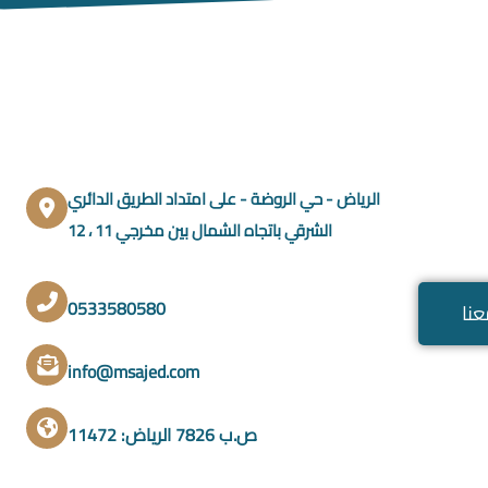
الرياض - حي الروضة - على امتداد الطريق الدائري
الشرقي باتجاه الشمال بين مخرجي 11 ، 12
0533580580
نا
info@msajed.com
ص.ب 7826 الرياض: 11472