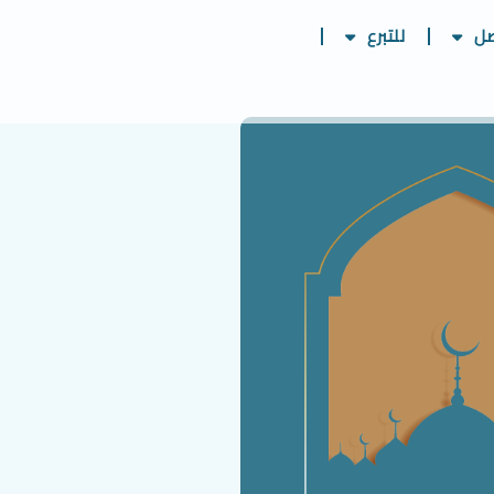
صل
للتبرع