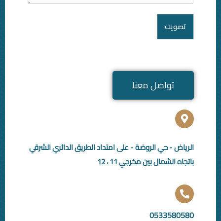
صل معنا
ي الروضة - على امتداد الطريق الدائري الشرقي
ل بين مخرجي 11 ، 12
053