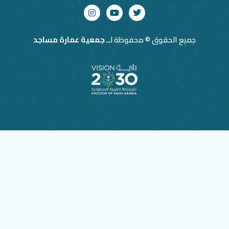
حقوق © محفوظة لــ
جمعية عمارة مساجد