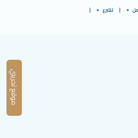
صل
للتبرع
موقع تجريبي