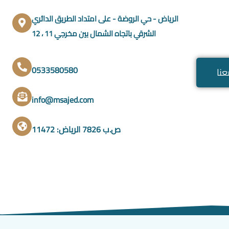
الرياض - حي الروضة - على امتداد الطريق الدائري
الشرقي باتجاه الشمال بين مخرجي 11 ، 12
0533580580
نا
info@msajed.com
ص.ب 7826 الرياض: 11472