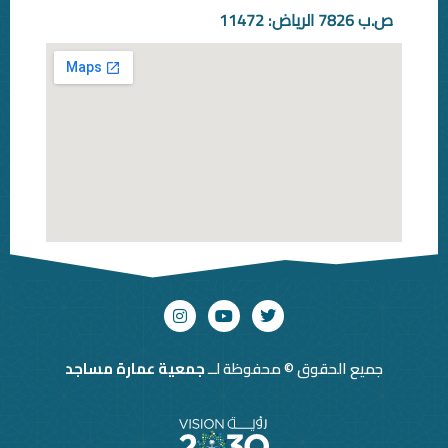
حقوق © محفوظة لــ
جمعية عمارة مساجد