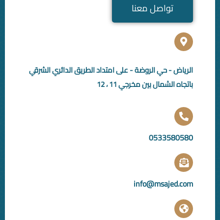
صل معنا
ي الروضة - على امتداد الطريق الدائري الشرقي
ل بين مخرجي 11 ، 12
053
info@ms