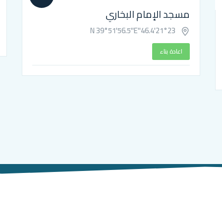
مسجد الإمام البخاري
21°23'46.4"N 39°51'56.5"E
اعادة بناء