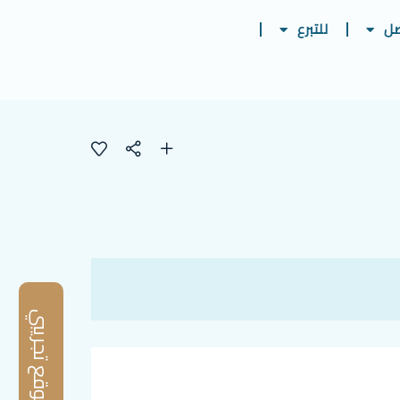
صل
للتبرع
موقع تجريبي