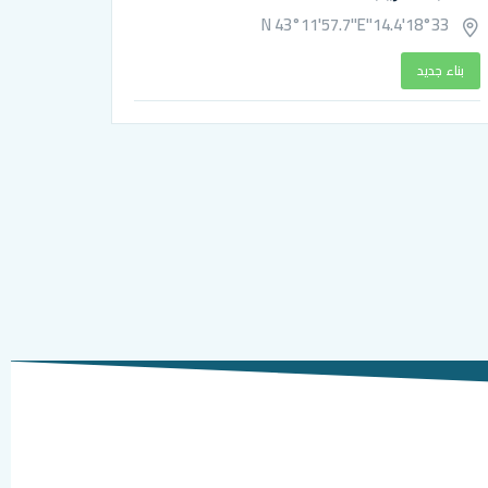
18°33'14.4"N 43°11'57.7"E
بناء جديد