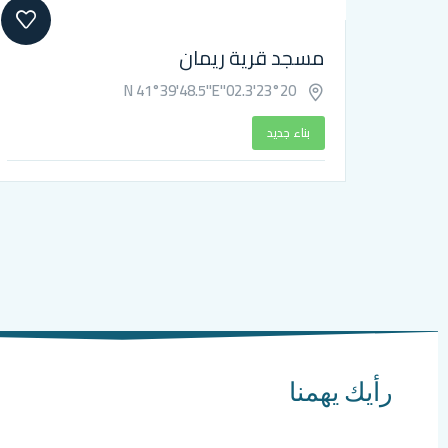
مسجد قرية ريمان
23°20'02.3"N 41°39'48.5"E
بناء جديد
رأيك يهمنا