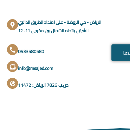
الرياض - حي الروضة - على امتداد الطريق الدائري
الشرقي باتجاه الشمال بين مخرجي 11 ، 12
0533580580
نا
info@msajed.com
ص.ب 7826 الرياض: 11472