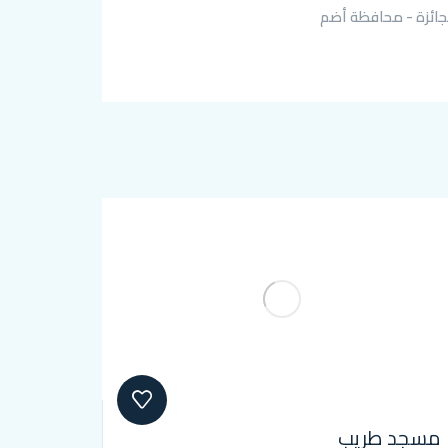
لجائزة - محافظة أضم
مسجد طريب