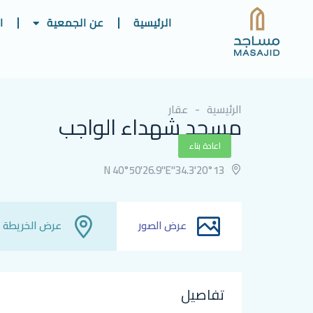
الرئيسية
عن الجمعية
ا
الرئيسية
عقار
مسجد شهداء الواجب
اعادة بناء
20°13'34.3"N 40°50'26.9"E
عرض الصور
عرض الخريطة
تفاصيل