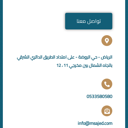
عنا
ضة - على امتداد الطريق الدائري الشرقي
رجي 11 ، 12
in